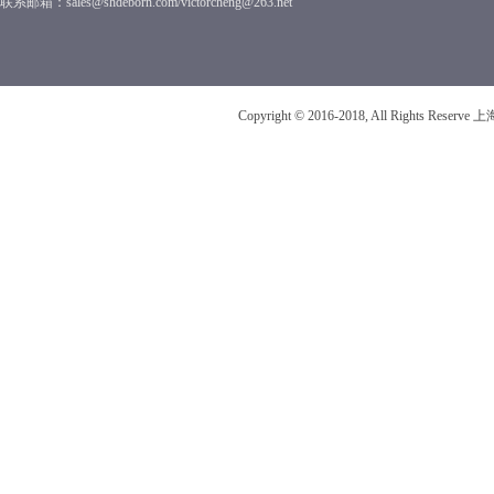
联系邮箱：sales@shdeborn.com/victorcheng@263.net
Copyright © 2016-2018, All Rights R