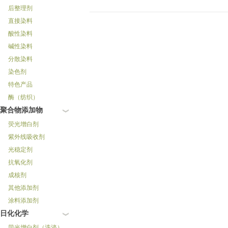
后整理剂
直接染料
酸性染料
碱性染料
分散染料
染色剂
特色产品
酶（纺织）
聚合物添加物
荧光增白剂
紫外线吸收剂
光稳定剂
抗氧化剂
成核剂
其他添加剂
涂料添加剂
日化化学
荧光增白剂（洗涤）