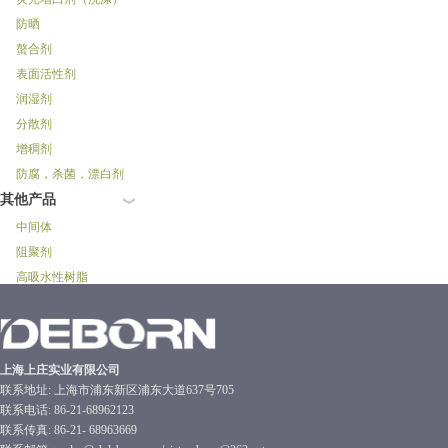
防晒
螯合剂
表面活性剂
润湿剂
分散剂
增稠剂
防腐，杀菌，漂白剂
其他产品
中间体
阻聚剂
高吸水性树脂
上海上庄实业有限公司
联系地址: 上海市浦东新区浦东大道637号705
联系电话: 86-21-68962123
联系传真: 86-21- 68963669