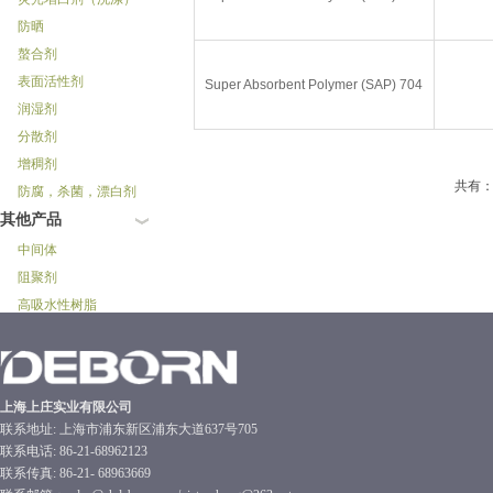
防晒
螯合剂
表面活性剂
Super Absorbent Polymer (SAP) 704
润湿剂
分散剂
增稠剂
共有
防腐，杀菌，漂白剂
其他产品
中间体
阻聚剂
高吸水性树脂
上海上庄实业有限公司
联系地址: 上海市浦东新区浦东大道637号705
联系电话: 86-21-68962123
联系传真: 86-21- 68963669