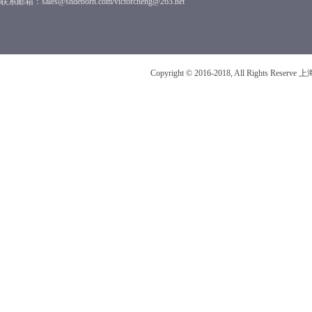
联系邮箱：sales@shdeborn.com/victorcheng@263.net
Copyright © 2016-2018, All Rights R