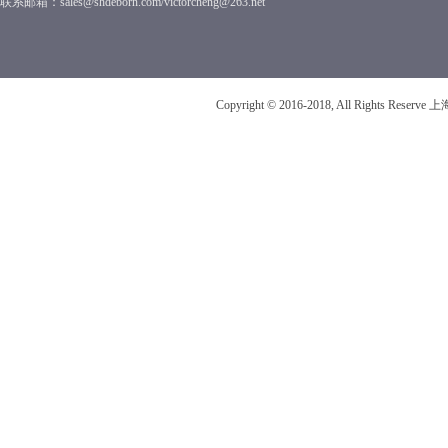
联系邮箱：sales@shdeborn.com/victorcheng@263.net
Copyright © 2016-2018, All Rights R