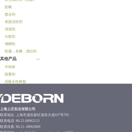
防晒
螯合剂
表面活性剂
润湿剂
分散剂
增稠剂
防腐，杀菌，漂白剂
其他产品
中间体
阻聚剂
高吸水性树脂
上海上庄实业有限公司
联系地址: 上海市浦东新区浦东大道637号705
联系电话: 86-21-68962123
联系传真: 86-21- 68963669