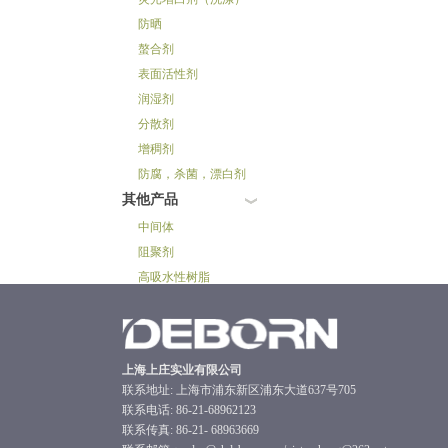
防晒
螯合剂
表面活性剂
润湿剂
分散剂
增稠剂
防腐，杀菌，漂白剂
其他产品
中间体
阻聚剂
高吸水性树脂
上海上庄实业有限公司
联系地址: 上海市浦东新区浦东大道637号705
联系电话: 86-21-68962123
联系传真: 86-21- 68963669