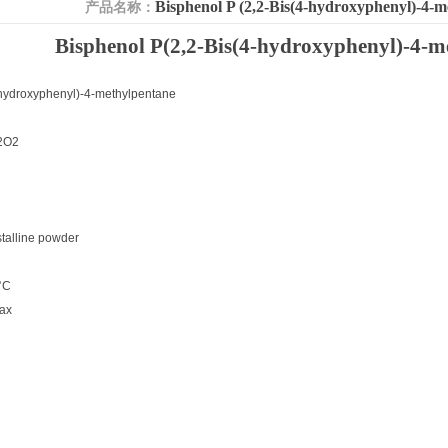
Bisphenol P (2,2-Bis(4-hydroxyphenyl)-4-m
产品名称：
Bisphenol P(2,2-Bis(4-hydroxyphenyl)-4-m
-hydroxyphenyl)-4-methylpentane
2O2
alline powder
°C
ax