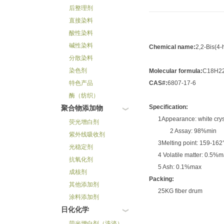
后整理剂
直接染料
酸性染料
碱性染料
Chemical name:
2,2-Bis(4
分散染料
染色剂
Molecular formula:
C18H2
特色产品
CAS#:
6807-17-6
酶（纺织）
Specification:
聚合物添加物
1Appearance: white cryst
荧光增白剂
2 Assay: 98%min
紫外线吸收剂
3Melting point: 159-162
光稳定剂
4 Volatile matter: 0.5%m
抗氧化剂
5 Ash: 0.1%max
成核剂
Packing:
其他添加剂
25KG fiber drum
涂料添加剂
日化化学
荧光增白剂（洗涤）