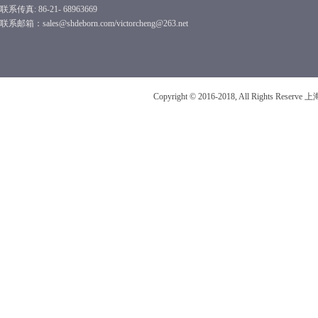
联系传真: 86-21- 68963669
联系邮箱：sales@shdeborn.com/victorcheng@263.net
Copyright © 2016-2018, All Rights R