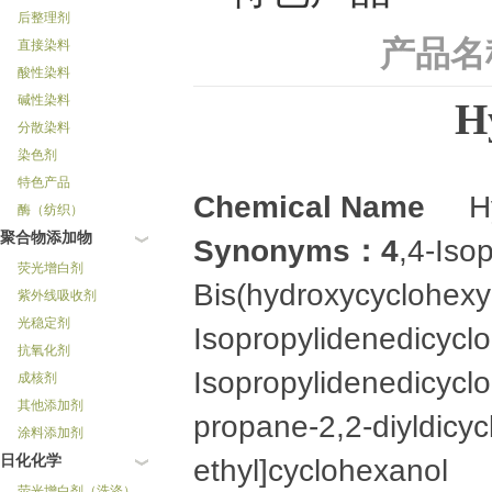
后整理剂
产品名
直接染料
酸性染料
碱性染料
H
分散染料
染色剂
特色产品
Chemical Name
Hyd
酶（纺织）
聚合物添加物
Synonyms
：
4
,4-Iso
荧光增白剂
Bis(hydroxycyclohexy
紫外线吸收剂
光稳定剂
Isopropylidenedicycl
抗氧化剂
Isopropylidenedicycl
成核剂
其他添加剂
propane-2,2-diyldicyc
涂料添加剂
日化化学
ethyl]cyclohexanol
荧光增白剂（洗涤）