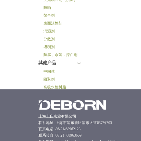
防晒
螯合剂
表面活性剂
润湿剂
分散剂
增稠剂
防腐，杀菌，漂白剂
其他产品
中间体
阻聚剂
高吸水性树脂
上海上庄实业有限公司
联系地址: 上海市浦东新区浦东大道637号705
联系电话: 86-21-68962123
联系传真: 86-21- 68963669