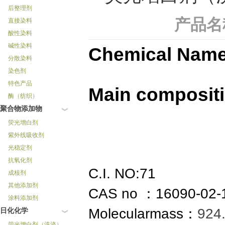
后整理剂
产品名
直接染料
酸性染料
碱性染料
Chemical Name
分散染料
染色剂
特色产品
Main composit
酶（纺织）
聚合物添加物
荧光增白剂
紫外线吸收剂
光稳定剂
抗氧化剂
C.I. NO:71
成核剂
其他添加剂
CAS no
：
16090-02-
涂料添加剂
Molecularmass
：
924
日化化学
荧光增白剂（洗涤）