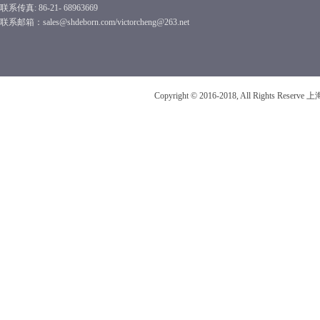
联系传真: 86-21- 68963669
联系邮箱：sales@shdeborn.com/victorcheng@263.net
Copyright © 2016-2018, All Rights R