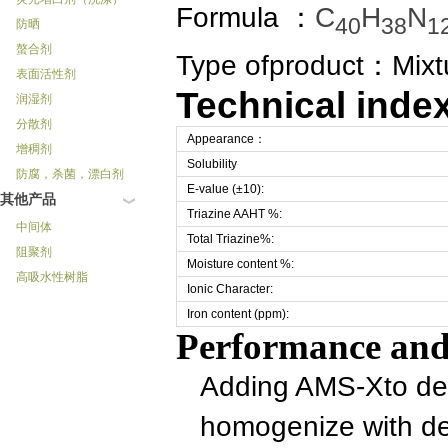
Formula
：
C
H
N
40
38
1
防晒
螯合剂
Type ofproduct
：
Mixt
表面活性剂
Technical inde
润湿剂
分散剂
Appearance
：
增稠剂
Solubility
防腐，杀菌，漂白剂
E-value (±10):
其他产品
Triazine AAHT %:
中间体
Total Triazine%:
阻聚剂
Moisture content %:
高吸水性树脂
Ionic Character:
Iron content (ppm):
Performance and
Adding AMS-Xto det
homogenize with de