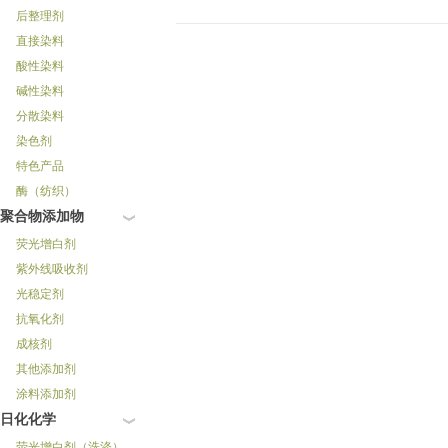
后整理剂
直接染料
酸性染料
碱性染料
分散染料
染色剂
特色产品
酶（纺织）
聚合物添加物
荧光增白剂
紫外线吸收剂
光稳定剂
抗氧化剂
成核剂
其他添加剂
涂料添加剂
日化化学
荧光增白剂（洗涤）