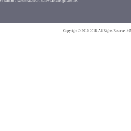
联系邮箱：sales@shdeborn.com/victorcheng@263.net
Copyright © 2016-2018, All Rights R