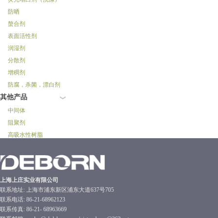
防晒
螯合剂
表面活性剂
润湿剂
分散剂
增稠剂
防腐，杀菌，漂白剂
其他产品
中间体
阻聚剂
高吸水性树脂
上海上庄实业有限公司
联系地址: 上海市浦东新区浦东大道637号705
联系电话: 86-21-68962123
联系传真: 86-21- 68963669