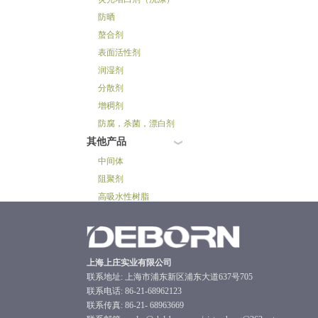
防晒
螯合剂
表面活性剂
润湿剂
分散剂
增稠剂
防腐，杀菌，漂白剂
其他产品
中间体
阻聚剂
高吸水性树脂
上海上庄实业有限公司
联系地址: 上海市浦东新区浦东大道637号705
联系电话: 86-21-68962123
联系传真: 86-21- 68963669