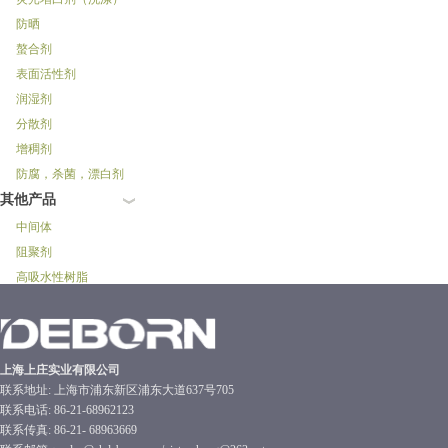
防晒
螯合剂
表面活性剂
润湿剂
分散剂
增稠剂
防腐，杀菌，漂白剂
其他产品
中间体
阻聚剂
高吸水性树脂
上海上庄实业有限公司
联系地址: 上海市浦东新区浦东大道637号705
联系电话: 86-21-68962123
联系传真: 86-21- 68963669