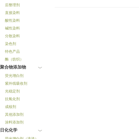
后整理剂
直接染料
酸性染料
碱性染料
分散染料
染色剂
特色产品
酶（纺织）
聚合物添加物
荧光增白剂
紫外线吸收剂
光稳定剂
抗氧化剂
成核剂
其他添加剂
涂料添加剂
日化化学
荧光增白剂（洗涤）