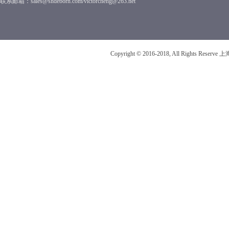
联系邮箱：sales@shdeborn.com/victorcheng@263.net
Copyright © 2016-2018, All Rights R